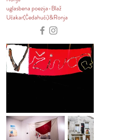
uglasbena poezija-Blaž
Učakar(Čedahuči)&Ronja